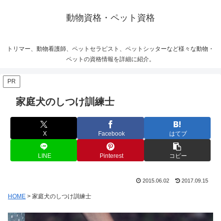
動物資格・ペット資格
トリマー、動物看護師、ペットセラピスト、ペットシッターなど様々な動物・
ペットの資格情報を詳細に紹介。
PR
家庭犬のしつけ訓練士
X
Facebook
はてブ
LINE
Pinterest
コピー
2015.06.02
2017.09.15
HOME
> 家庭犬のしつけ訓練士